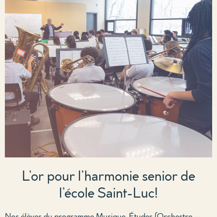
L’or pour l’harmonie senior de
l’école Saint-Luc!
Nos élèves d
u programme
M
usique-
É
tude
s (
Orchestre
—